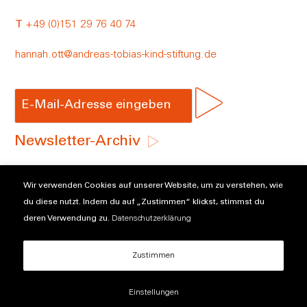
T
+49 (0)151 29 76 40 74
hannah.ott@andreas-tobias-kind-stiftung.de
Newsletter-Archiv
Verwaltungsgesellschaft der
Wir verwenden Cookies auf unserer Website, um zu verstehen, wie
Andreas Tobias Kind Stiftung mbH
du diese nutzt. Indem du auf „Zustimmen“ klickst, stimmst du
GLS Gemeinschaftsbank eG
deren Verwendung zu.
Datenschutzerklärung
IBAN DE02 4306 0967 0000 2233 00
BIC GENODEM1GLS
Zustimmen
Einstellungen
Impressum
Datenschutzerklärung